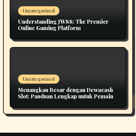
Uncategorized
Understanding JW88: The Premier
Online Gaming Platform
Uncategorized
Menangkan Besar dengan Dewacash
Slot: Panduan Lengkap untuk Pemain