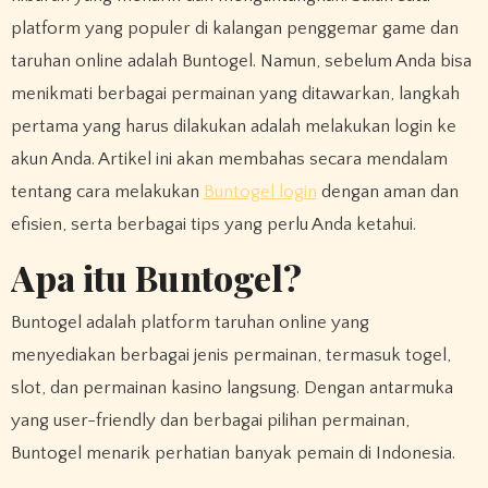
platform yang populer di kalangan penggemar game dan
taruhan online adalah Buntogel. Namun, sebelum Anda bisa
menikmati berbagai permainan yang ditawarkan, langkah
pertama yang harus dilakukan adalah melakukan login ke
akun Anda. Artikel ini akan membahas secara mendalam
tentang cara melakukan
Buntogel login
dengan aman dan
efisien, serta berbagai tips yang perlu Anda ketahui.
Apa itu Buntogel?
Buntogel adalah platform taruhan online yang
menyediakan berbagai jenis permainan, termasuk togel,
slot, dan permainan kasino langsung. Dengan antarmuka
yang user-friendly dan berbagai pilihan permainan,
Buntogel menarik perhatian banyak pemain di Indonesia.