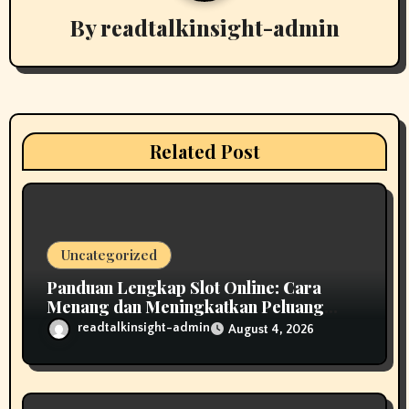
i
By
readtalkinsight-admin
g
a
t
i
Related Post
o
n
Uncategorized
Panduan Lengkap Slot Online: Cara
Menang dan Meningkatkan Peluang
Anda
readtalkinsight-admin
August 4, 2026