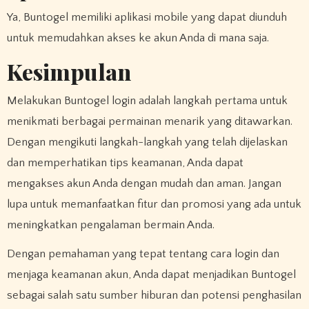
Ya, Buntogel memiliki aplikasi mobile yang dapat diunduh
untuk memudahkan akses ke akun Anda di mana saja.
Kesimpulan
Melakukan Buntogel login adalah langkah pertama untuk
menikmati berbagai permainan menarik yang ditawarkan.
Dengan mengikuti langkah-langkah yang telah dijelaskan
dan memperhatikan tips keamanan, Anda dapat
mengakses akun Anda dengan mudah dan aman. Jangan
lupa untuk memanfaatkan fitur dan promosi yang ada untuk
meningkatkan pengalaman bermain Anda.
Dengan pemahaman yang tepat tentang cara login dan
menjaga keamanan akun, Anda dapat menjadikan Buntogel
sebagai salah satu sumber hiburan dan potensi penghasilan