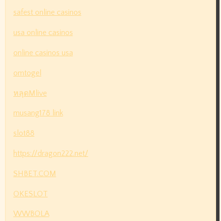
safest online casinos
usa online casinos
online casinos usa
omtogel
หลุดMlive
musang178 link
slot88
https://dragon222.net/
SHBET.COM
OKESLOT
WWBOLA