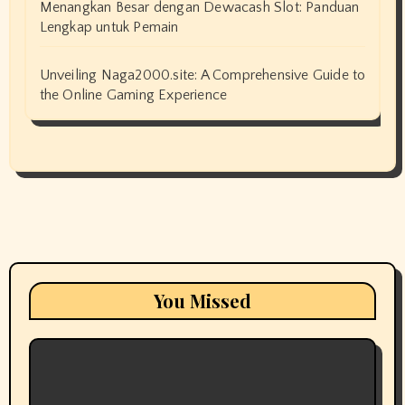
Menangkan Besar dengan Dewacash Slot: Panduan
Lengkap untuk Pemain
Unveiling Naga2000.site: A Comprehensive Guide to
the Online Gaming Experience
You Missed