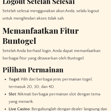
Logout Setelah Selesai
Setelah selesai menggunakan akun Anda, selalu logout
untuk menghindari akses tidak sah.
Memanfaatkan Fitur
Buntogel
Setelah Anda berhasil login, Anda dapat memanfaatkan
berbagai fitur yang ditawarkan oleh Buntogel:
Pilihan Permainan
Togel
: Pilih dari berbagai jenis permainan togel,
termasuk 2D, 3D, dan 4D.
Slot
: Nikmati berbagai permainan slot dengan tema
yang menarik.
Live Casino
: Bergabunglah dengan dealer langsung dan