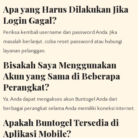
Apa yang Harus Dilakukan Jika
Login Gagal?
Periksa kembali username dan password Anda. Jika
masalah berlanjut, coba reset password atau hubungi
layanan pelanggan.
Bisakah Saya Menggunakan
Akun yang Sama di Beberapa
Perangkat?
Ya, Anda dapat mengakses akun Buntogel Anda dari
berbagai perangkat selama Anda memiliki koneksi internet.
Apakah Buntogel Tersedia di
Aplikasi Mobile?