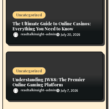
Uncategorized
The Ultimate Guide to Online Casinos:
Everything You Need to Know
readtalkinsight-admin
July 20, 2026
Uncategorized
Understanding JW88: The Premier
Online Gaming Platform
readtalkinsight-admin
July 7, 2026